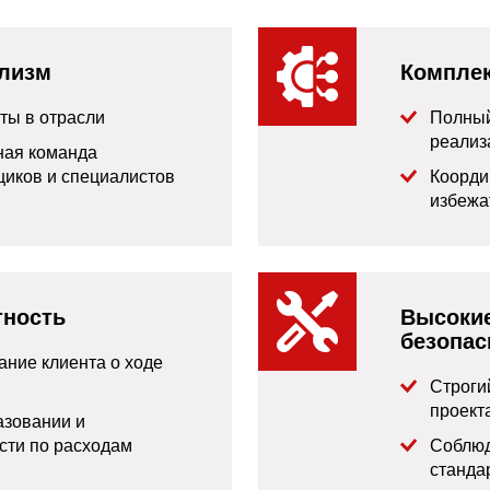
лизм
Комплек
ты в отрасли
Полный
реализ
ая команда
иков и специалистов
Коорди
избежа
тность
Высокие
безопас
ние клиента о ходе
Строги
проект
азовании и
сти по расходам
Соблюд
станда