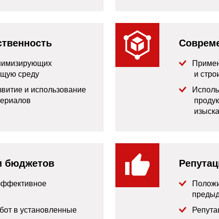
ственность
Соврем
нимизирующих
Примен
ющую среду
и стро
звитие и использование
Исполь
териалов
продук
изыска
и бюджетов
Репутац
 эффективное
Положи
предыд
бот в установленные
Репута