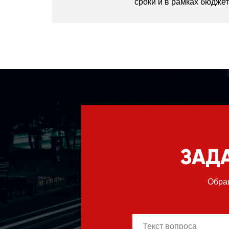
сроки и в рамках бюдже
ЗАД
Обра
body