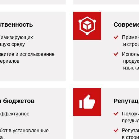
ственность
Соврем
нимизирующих
Примен
ющую среду
и стро
звитие и использование
Исполь
териалов
продук
изыска
и бюджетов
Репутац
 эффективное
Положи
предыд
бот в установленные
Репута
та
в стро