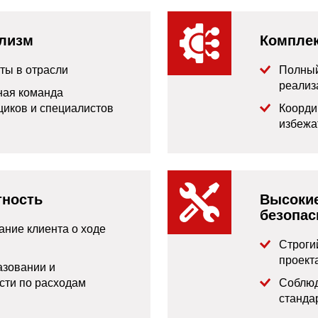
лизм
Комплек
ты в отрасли
Полный
реализ
ая команда
иков и специалистов
Коорди
избежа
тность
Высокие
безопас
ние клиента о ходе
Строги
проект
азовании и
сти по расходам
Соблюд
станда