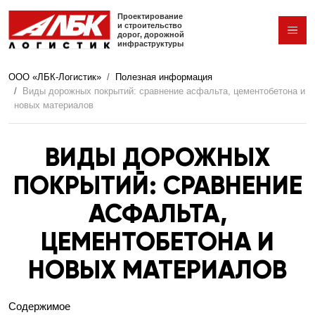
Перейти к основному содержанию
Проектирование
и строительство
дорог,
дорожной
инфраструктуры
ООО «ЛБК-Логистик»
Полезная информация
Виды дорожных покрытий: сравнение асфальта, цементобетона и
новых материалов
ВИДЫ ДОРОЖНЫХ
ПОКРЫТИЙ: СРАВНЕНИЕ
АСФАЛЬТА,
ЦЕМЕНТОБЕТОНА И
НОВЫХ МАТЕРИАЛОВ
Содержимое