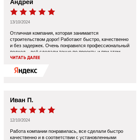
Андрей
работ и вежливо объясняли, если возникали вопросы.
Мы остались довольны конечным результатом –
дорога получилась ровной, без трещин и выбоин.
13/10/2024
Отличная компания, которая занимается
строительством дорог! Работают быстро, качественно
и без задержек. Очень понравился профессиональный
подход – всё сделали точно по проекту, и при этом
всегда были на связи, чтобы обсудить детали. Дорога
ЧИТАТЬ ДАЛЕЕ
получилась ровная, асфальт уложен аккуратно, виден
высокий уровень работы. Все наши пожелания учли, а
если возникали вопросы, их сразу решали. В общем,
ребята действительно знают своё дело. Если ищете
надёжных строителей дорог, смело рекомендую!
Иван П.
12/10/2024
Работа компании понравилась, все сделали быстро
качественно и в соответствии с установленными