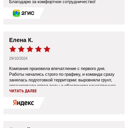
Благодарю за комфортное сотрудничество!
Елена К.
29/10/2024
Компания произвела впечатление с первого дня.
Работы начались строго по графику, и команда сразу
занялась подготовкой территории: выровняли грунт,
организовали отвод воды и обеспечили качественное
уплотнение основания. Когда приступили к укладке
ЧИТАТЬ ДАЛЕЕ
асфальта, было заметно, что рабочие используют
современную технику, что повысило точность и
скорость выполнения задачи. Толщина покрытия была
выдержана по нормам, а дорожные швы выполнены
аккуратно. Отдельно отмечу, что рабочие всегда
оставляли чистую территорию после каждого дня