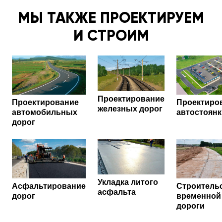
кварталу стало намного удобнее и комфортнее.
МЫ ТАКЖЕ ПРОЕКТИРУЕМ
Рекомендуем!
И СТРОИМ
Проектирование
Проектирование
Проектиро
железных дорог
автомобильных
автостоянк
дорог
Укладка литого
Асфальтирование
Строитель
асфальта
дорог
временной
дороги