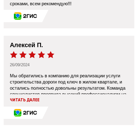
сроками, всем рекомендую!!!
Алексей П.
26/09/2024
Мы обратились в компанию для реализации услуги
строительства дороги под ключ в жилом квартале, и
остались полностью довольны результатом. Команда
специалистов проявила высокий профессионализм на
каждом этапе — от проектирования до сдачи готовой
ЧИТАТЬ ДАЛЕЕ
дороги. Все работы были выполнены в строгом
соответствии с согласованными сроками и бюджетом.
Особенно хотелось бы отметить их внимательный
подход к деталям: учтены все особенности территории
и требования к безопасности. Дорога получилась
качественная и прочная. Теперь передвигаться по