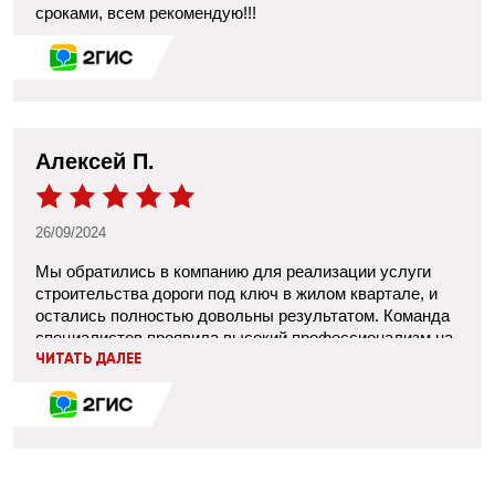
сроками, всем рекомендую!!!
Алексей П.
26/09/2024
Мы обратились в компанию для реализации услуги
строительства дороги под ключ в жилом квартале, и
остались полностью довольны результатом. Команда
специалистов проявила высокий профессионализм на
каждом этапе — от проектирования до сдачи готовой
ЧИТАТЬ ДАЛЕЕ
дороги. Все работы были выполнены в строгом
соответствии с согласованными сроками и бюджетом.
Особенно хотелось бы отметить их внимательный
подход к деталям: учтены все особенности территории
и требования к безопасности. Дорога получилась
качественная и прочная. Теперь передвигаться по