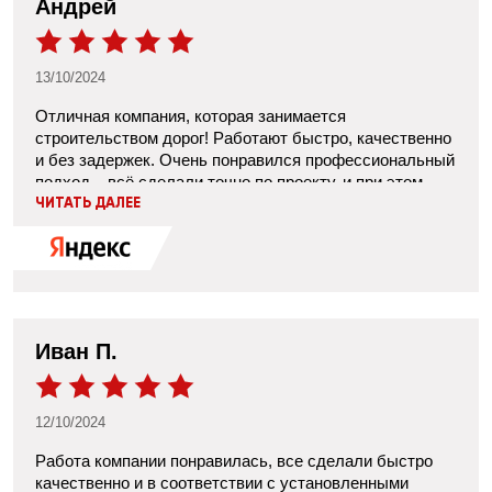
Андрей
работ и вежливо объясняли, если возникали вопросы.
Мы остались довольны конечным результатом –
дорога получилась ровной, без трещин и выбоин.
13/10/2024
Отличная компания, которая занимается
строительством дорог! Работают быстро, качественно
и без задержек. Очень понравился профессиональный
подход – всё сделали точно по проекту, и при этом
всегда были на связи, чтобы обсудить детали. Дорога
ЧИТАТЬ ДАЛЕЕ
получилась ровная, асфальт уложен аккуратно, виден
высокий уровень работы. Все наши пожелания учли, а
если возникали вопросы, их сразу решали. В общем,
ребята действительно знают своё дело. Если ищете
надёжных строителей дорог, смело рекомендую!
Иван П.
12/10/2024
Работа компании понравилась, все сделали быстро
качественно и в соответствии с установленными