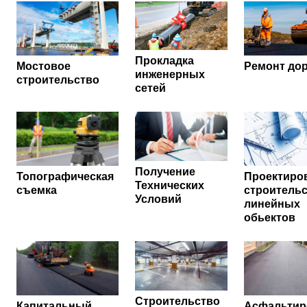
Прокладка
Мостовое
Ремонт до
инженерных
строительство
сетей
Получение
Топографическая
Проектиро
Технических
съемка
строитель
Условий
линейных
обьектов
Строительство
Капитальный
Асфальтир