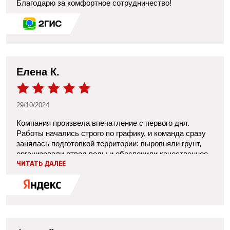
Благодарю за комфортное сотрудничество!
Елена К.
29/10/2024
Компания произвела впечатление с первого дня.
Работы начались строго по графику, и команда сразу
занялась подготовкой территории: выровняли грунт,
организовали отвод воды и обеспечили качественное
уплотнение основания. Когда приступили к укладке
ЧИТАТЬ ДАЛЕЕ
асфальта, было заметно, что рабочие используют
современную технику, что повысило точность и
скорость выполнения задачи. Толщина покрытия была
выдержана по нормам, а дорожные швы выполнены
аккуратно. Отдельно отмечу, что рабочие всегда
оставляли чистую территорию после каждого дня