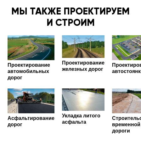
кварталу стало намного удобнее и комфортнее.
МЫ ТАКЖЕ ПРОЕКТИРУЕМ
Рекомендуем!
И СТРОИМ
Проектирование
Проектирование
Проектиро
железных дорог
автомобильных
автостоянк
дорог
Укладка литого
Асфальтирование
Строитель
асфальта
дорог
временной
дороги