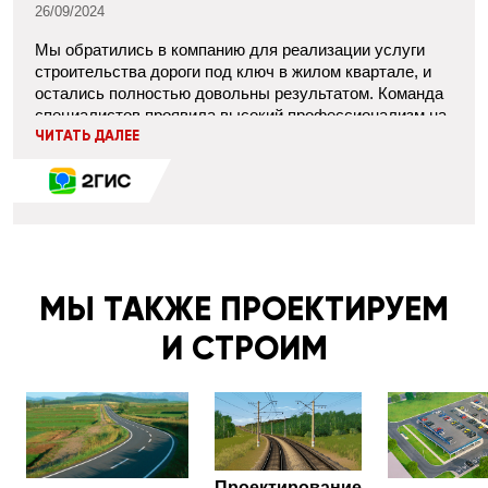
26/09/2024
Мы обратились в компанию для реализации услуги
строительства дороги под ключ в жилом квартале, и
остались полностью довольны результатом. Команда
специалистов проявила высокий профессионализм на
каждом этапе — от проектирования до сдачи готовой
ЧИТАТЬ ДАЛЕЕ
дороги. Все работы были выполнены в строгом
соответствии с согласованными сроками и бюджетом.
Особенно хотелось бы отметить их внимательный
подход к деталям: учтены все особенности территории
и требования к безопасности. Дорога получилась
качественная и прочная. Теперь передвигаться по
кварталу стало намного удобнее и комфортнее.
МЫ ТАКЖЕ ПРОЕКТИРУЕМ
Рекомендуем!
И СТРОИМ
Проектирование