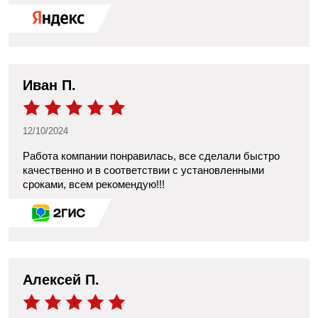
получилась ровная, асфальт уложен аккуратно, виден
высокий уровень работы. Все наши пожелания учли, а
если возникали вопросы, их сразу решали. В общем,
ребята действительно знают своё дело. Если ищете
надёжных строителей дорог, смело рекомендую!
Иван П.
12/10/2024
Работа компании понравилась, все сделали быстро
качественно и в соответствии с установленными
сроками, всем рекомендую!!!
Алексей П.