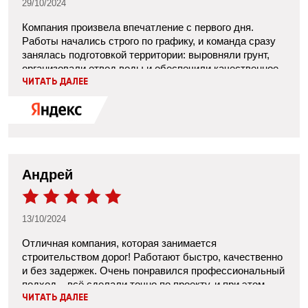
29/10/2024
Компания произвела впечатление с первого дня.
Работы начались строго по графику, и команда сразу
занялась подготовкой территории: выровняли грунт,
организовали отвод воды и обеспечили качественное
уплотнение основания. Когда приступили к укладке
ЧИТАТЬ ДАЛЕЕ
асфальта, было заметно, что рабочие используют
современную технику, что повысило точность и
скорость выполнения задачи. Толщина покрытия была
выдержана по нормам, а дорожные швы выполнены
аккуратно. Отдельно отмечу, что рабочие всегда
оставляли чистую территорию после каждого дня
Андрей
работ и вежливо объясняли, если возникали вопросы.
Мы остались довольны конечным результатом –
дорога получилась ровной, без трещин и выбоин.
13/10/2024
Отличная компания, которая занимается
строительством дорог! Работают быстро, качественно
и без задержек. Очень понравился профессиональный
подход – всё сделали точно по проекту, и при этом
всегда были на связи, чтобы обсудить детали. Дорога
ЧИТАТЬ ДАЛЕЕ